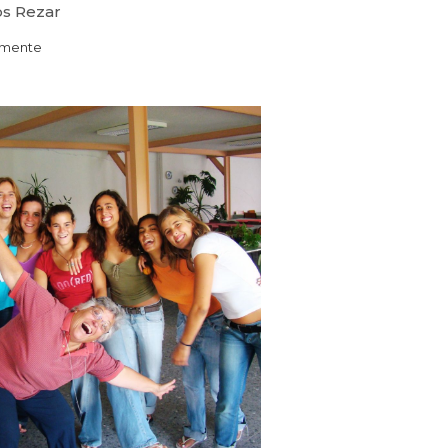
s Rezar
mente