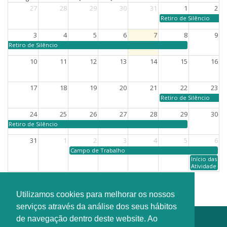
27
28
29
30
31
1
2
Retiro de Silêncio
3
4
5
6
7
8
9
Retiro de Silêncio
10
11
12
13
14
15
16
17
18
19
20
21
22
23
Retiro de Silêncio
24
25
26
27
28
29
30
Retiro de Silêncio
31
1
2
3
4
5
6
Campo de Trabalho
Início das
Atividades
Utilizamos cookies para melhorar os nossos
serviços através da análise dos seus hábitos
de navegação dentro deste website. Ao