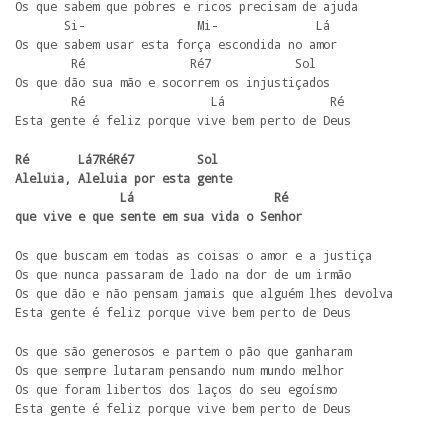
Os que sabem que pobres e ricos precisam de ajuda

       Si-                Mi-              Lá

Os que sabem usar esta força escondida no amor

        Ré               Ré7            Sol

Os que dão sua mão e socorrem os injustiçados

        Ré                  Lá               Ré

Esta gente é feliz porque vive bem perto de Deus
Ré       Lá7RéRé7         Sol

Aleluia, Aleluia por esta gente 

               Lá                    Ré

que vive e que sente em sua vida o Senhor 
Os que buscam em todas as coisas o amor e a justiça

Os que nunca passaram de lado na dor de um irmão

Os que dão e não pensam jamais que alguém lhes devolva

Esta gente é feliz porque vive bem perto de Deus
Os que são generosos e partem o pão que ganharam

Os que sempre lutaram pensando num mundo melhor

Os que foram libertos dos laços do seu egoísmo

Esta gente é feliz porque vive bem perto de Deus