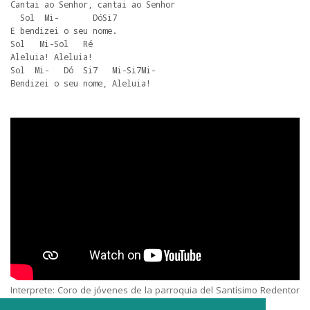
Cantai ao Senhor, cantai ao Senhor

  Sol  Mi-       DóSi7

E bendizei o seu nome.

Sol   Mi-Sol   Ré

Aleluia! Aleluia!

Sol  Mi-   Dó  Si7   Mi-Si7Mi-

Bendizei o seu nome, Aleluia!
Interprete: Coro de jóvenes de la parroquia del Santísimo Redentor
de Sevilla