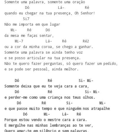
Somente uma palavra, somente uma oração

          Dó              Lá-          Ré

quando eu chegar na tua presença, Oh Senhor!

         Si7

Não me importa em que lugar

   Mi-     Ré       Dó

da mesa me faças sentar,

     Mi-7           Lá-     Ré        Ré2

ou a cor da minha coroa, se chego a ganhar.

Somente uma palavra se ainda tenho voz

e se posso articular na tua presença.

Não te quero fazer perguntas, só quero fazer um pedido,

e se pode ser pessoal, ainda melhor.
     Dó              Ré             Si- Mi-

Somente deixa que eu te veja cara a cara,

     Dó              Ré                Si- Mi-

e perder-me como uma criança nos teus olhos.

      Dó          Ré          Si-             Mi-

e que passe muito tempo e que ninguém nos atrapalhe

         Dó        Mi-      Lá-    Ré

Porque estou vendo o mestre cara a cara.

E mergulhe nas minhas lembranças ao te ver,

Quero amar-te em silêncio e sem palavras,
