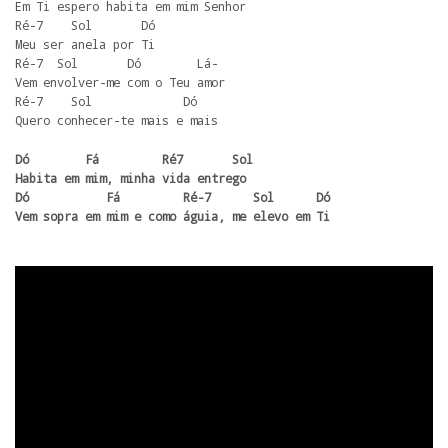
Em Ti espero habita em mim Senhor

Ré-7    Sol       Dó

Meu ser anela por Ti

Ré-7  Sol       Dó        Lá-

Vem envolver-me com o Teu amor

Ré-7    Sol             Dó

Quero conhecer-te mais e mais
Dó        Fá         Ré7       Sol

Habita em mim, minha vida entrego

Dó           Fá         Ré-7      Sol      Dó

Vem sopra em mim e como águia, me elevo em Ti