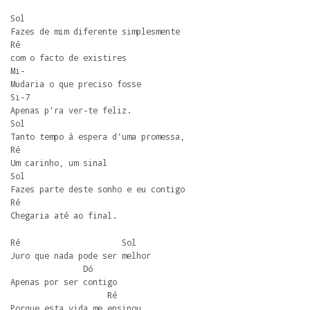
Sol

Fazes de mim diferente simplesmente

Ré

com o facto de existires

Mi-

Mudaria o que preciso fosse

Si-7

Apenas p’ra ver-te feliz.

Sol

Tanto tempo á espera d’uma promessa,

Ré

Um carinho, um sinal

Sol

Fazes parte deste sonho e eu contigo

Ré

Chegaria até ao final.
Ré                     Sol

Juro que nada pode ser melhor

               Dó

Apenas por ser contigo

                    Ré

Porque esta vida me ensinou
