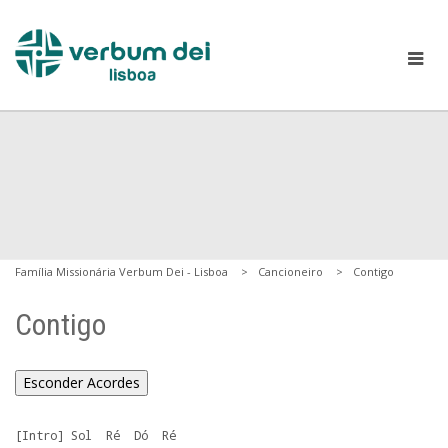
Família Missionária Verbum Dei - Lisboa
Cancioneiro
Contigo
Contigo
Esconder Acordes
[Intro] Sol  Ré  Dó  Ré