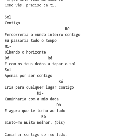
Como vês, preciso de ti.
Sol

Contigo

                            Ré

Percorreria o mundo inteiro contigo

Eu passaria todo o tempo

Mi-

Olhando o horizonte

Dó                  Ré

E com os teus dedos a tapar o sol

Sol

Apenas por ser contigo

                         Ré

Iria para qualquer lugar contigo

               Mi-         

Caminharia com a mão dada

                        Dó

E agora que te tenho ao lado

                 Ré

Sinto-me muito melhor. (bis)
Caminhar contigo do meu lado,
