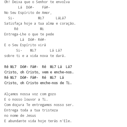
Oh! Deixa que o Senhor te envolva

       Lá  Dó#-    Fá#-

No Seu Espírito de Amor,

  Si-            Mi7      LáLá7

Satisfaça hoje a tua alma e coração.

     Ré           Mi

Entrega-Lhe o que te pede

        Lá  Dó#- Ré#-

E o Seu Espírito virá 

      Si-    Mi7       Lá Lá7

sobre ti e a vida nova te dará.
Ré Mi7  Dó#- Fá#-  Ré  Mi7 Lá  Lá7        

Cristo, oh Cristo, vem e enche-nos.

Ré Mi7  Dó#- Fá#-  Ré  Mi7  Lá

Cristo, oh Cristo enche-nos de Ti.
Alçamos nossa voz com gozo

E o nosso louvor a Ti.

Com doçura Te entregamos nosso ser.

Entrega toda a tua tristeza 

no nome de Jesus

E abundante vida hoje terás n'Ele.