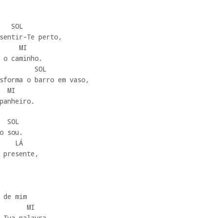
   SOL 

sentir-Te perto,

     MI

 o caminho.

         SOL

sforma o barro em vaso,

 MI

panheiro.  
o sou.

    LÁ

 presente,

  

 de mim

       MI

 Tua palavra.  