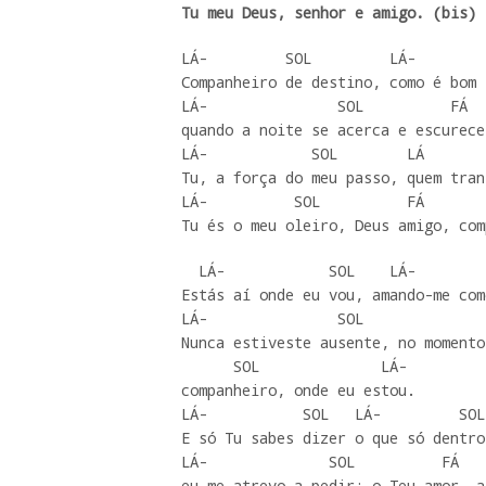
Tu meu Deus, senhor e amigo. (bis)
LÁ-         SOL         LÁ-        
Companheiro de destino, como é bom 
LÁ-               SOL          FÁ  
quando a noite se acerca e escurece
LÁ-            SOL        LÁ       
Tu, a força do meu passo, quem tran
LÁ-          SOL          FÁ        
Tu és o meu oleiro, Deus amigo, com
  LÁ-            SOL    LÁ-          SOL

Estás aí onde eu vou, amando-me com
LÁ-               SOL              
Nunca estiveste ausente, no momento
      SOL              LÁ-

companheiro, onde eu estou.

LÁ-           SOL   LÁ-         SOL 
E só Tu sabes dizer o que só dentro
LÁ-              SOL          FÁ   
eu me atrevo a pedir: o Teu amor, a