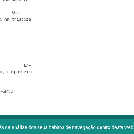
     SOL 

e na tristeza,

o, companheiro...
, FaMVD
vés da análise dos seus hábitos de navegação dentro deste web