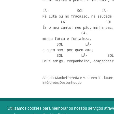
LÁ-              SOL         LÁ-   
Na luta ou no fracasso, na saudade 
         LÁ-                   SOL

És o meu canto, meu pão, minha paz,

                   LÁ-

minha força e fortaleza,

       SOL           LÁ-

a quem amo, por quem amo,

       SOL         LÁ-          SOL          LÁ-

Deus amigo, companheiro, companheir
Autoria: Maribel Pereda e Maureen Blackburn
Intérprete: Desconhecido
Utilizamos cookies para melhorar os nossos serviços atra