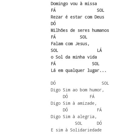
Domingo vou à missa 

FÁ                 SOL

Rezar é estar com Deus 

DÓ

Milhões de seres humanos

FÁ          SOL

Falam com Jesus,

SOL                LÁ

o Sol da minha vida

FÁ               SOL

Lá em qualquer lugar... 
DÓ                   SOL

Digo Sim ao bom humor,

     DÓ         FÁ  

Digo Sim à amizade,

     DÓ            FÁ

Digo Sim à alegria,

          SOL      DÓ

E sim à Solidariedade 