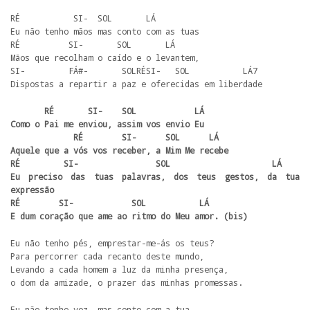
RÉ           SI-  SOL       LÁ

Eu não tenho mãos mas conto com as tuas

RÉ          SI-       SOL       LÁ

Mãos que recolham o caído e o levantem,

SI-         FÁ#-       SOLRÉSI-   SOL           LÁ7

Dispostas a repartir a paz e oferecidas em liberdade  
       RÉ       SI-    SOL            LÁ

Como o Pai me enviou, assim vos envio Eu

             RÉ        SI-      SOL      LÁ

Aquele que a vós vos receber, a Mim Me recebe

RÉ         SI-                SOL                     LÁ

Eu preciso das tuas palavras, dos teus gestos, da tua 
expressão

RÉ        SI-            SOL           LÁ

E dum coração que ame ao ritmo do Meu amor. (bis)
Eu não tenho pés, emprestar-me-ás os teus?

Para percorrer cada recanto deste mundo,

Levando a cada homem a luz da minha presença,

o dom da amizade, o prazer das minhas promessas.  
Eu não tenho voz, mas conto com a tua
