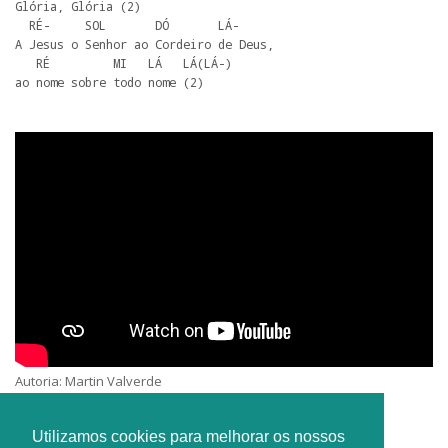
Glória, Glória (2)

  RÉ-     SOL       DÓ       LÁ-

A Jesus o Senhor ao Cordeiro de Deus,

   RÉ         MI   LÁ   LÁ(LÁ-)

ao nome sobre todo nome (2)
Autoria: Martin Valverde
Interprete: Coro Jesús de Nazareth
Utilizamos cookies para melhorar os nossos