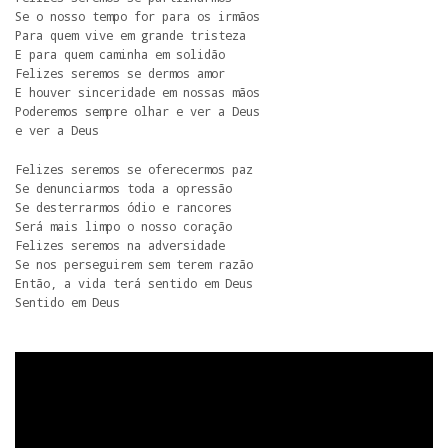
Se o nosso tempo for para os irmãos

Para quem vive em grande tristeza

E para quem caminha em solidão

Felizes seremos se dermos amor

E houver sinceridade em nossas mãos

Poderemos sempre olhar e ver a Deus

e ver a Deus
Felizes seremos se oferecermos paz

Se denunciarmos toda a opressão

Se desterrarmos ódio e rancores

Será mais limpo o nosso coração

Felizes seremos na adversidade

Se nos perseguirem sem terem razão

Então, a vida terá sentido em Deus

Sentido em Deus