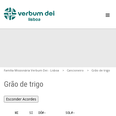
Família Missionária Verbum Dei - Lisboa
Cancioneiro
Grão de trigo
Grão de trigo
Esconder Acordes
      MI      SI   DÓ#-           SOL#- 
