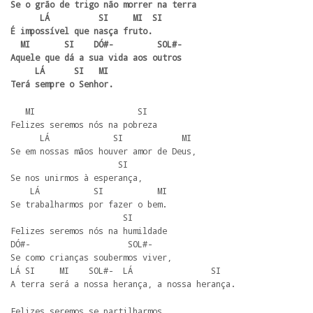
Se o grão de trigo não morrer na terra

      LÁ          SI     MI  SI 

É impossível que nasça fruto.

  MI       SI    DÓ#-         SOL#- 

Aquele que dá a sua vida aos outros

     LÁ      SI   MI 

Terá sempre o Senhor.
   MI                     SI 

Felizes seremos nós na pobreza

      LÁ             SI            MI 

Se em nossas mãos houver amor de Deus,

                      SI

Se nos unirmos à esperança,

    LÁ           SI           MI 

Se trabalharmos por fazer o bem.

                       SI

Felizes seremos nós na humildade

DÓ#-                    SOL#-

Se como crianças soubermos viver,

LÁ SI     MI    SOL#-  LÁ                SI

A terra será a nossa herança, a nossa herança.
Felizes seremos se partilharmos
