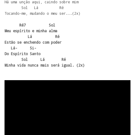
Há uma unção aqui, caindo sobre mim 

        Sol   Lá          Ré

Tocando-me, mudando o meu ser...(2x) 
       Ré7           Sol

Meu espírito e minha alma

           Lá           Ré  

Estão se enchendo com poder

   Lá-      Si- 

Do Espírito Santo 

        Sol      Lá        Ré

Minha vida nunca mais será igual. (2x)