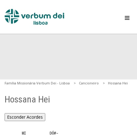
Família Missionária Verbum Dei - Lisboa
Cancioneiro
Hossana Hei
Hossana Hei
Esconder Acordes
        MI           DÓ#-
