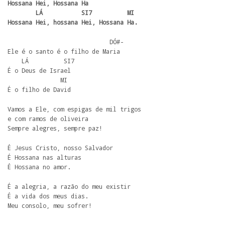
Hossana Hei, Hossana Ha

        LÁ           SI7          MI

Hossana Hei, hossana Hei, Hossana Ha.
                             DÓ#-

Ele é o santo é o filho de Maria

    LÁ          SI7

É o Deus de Israel

               MI

É o filho de David
Vamos a Ele, com espigas de mil trigos

e com ramos de oliveira

Sempre alegres, sempre paz!
É Jesus Cristo, nosso Salvador

É Hossana nas alturas

É Hossana no amor.
É a alegria, a razão do meu existir

É a vida dos meus dias.

Meu consolo, meu sofrer!