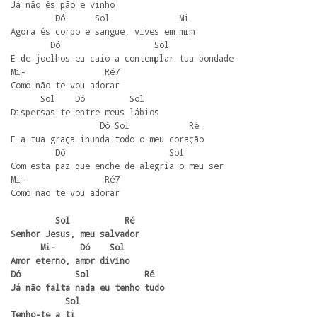
Já não és pão e vinho

         Dó      Sol              Mi

Agora és corpo e sangue, vives em mim

        Dó                   Sol

E de joelhos eu caio a contemplar tua bondade

Mi-                Ré7

Como não te vou adorar

      Sol    Dó         Sol

Dispersas-te entre meus lábios

                  Dó Sol            Ré

E a tua graça inunda todo o meu coração

         Dó                     Sol

Com esta paz que enche de alegria o meu ser

Mi-                Ré7

Como não te vou adorar
         Sol           Ré   

Senhor Jesus, meu salvador

      Mi-     Dó    Sol

Amor eterno, amor divino

Dó           Sol           Ré         

Já não falta nada eu tenho tudo

           Sol

Tenho-te a ti