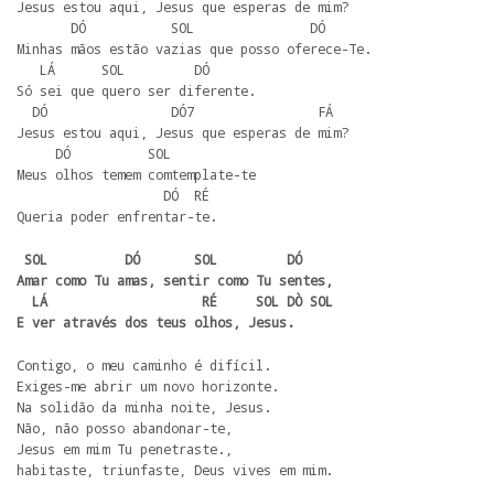
Jesus estou aqui, Jesus que esperas de mim? 

       DÓ           SOL               DÓ

Minhas mãos estão vazias que posso oferece-Te.

   LÁ      SOL         DÓ

Só sei que quero ser diferente.

  DÓ                DÓ7                FÁ

Jesus estou aqui, Jesus que esperas de mim? 

     DÓ          SOL

Meus olhos temem comtemplate-te

                   DÓ  RÉ

Queria poder enfrentar-te.
 SOL          DÓ       SOL         DÓ

Amar como Tu amas, sentir como Tu sentes,

  LÁ                    RÉ     SOL DÒ SOL 

E ver através dos teus olhos, Jesus.
Contigo, o meu caminho é difícil. 

Exiges-me abrir um novo horizonte.

Na solidão da minha noite, Jesus.

Não, não posso abandonar-te, 

Jesus em mim Tu penetraste.,

habitaste, triunfaste, Deus vives em mim.