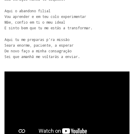
Aqui o abandono filial

Vou aprender e em teu colo experimentar

Mãe, confio em ti o meu ideal

E sinto bem que tu me estás a transformar.
Aqui tu me preparas p’ra missão

Seara enorme, paciente, a esperar

De novo faço a minha consagração

Sei que amanhã me voltarás a enviar.