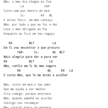
Mãe, o meu dia chegou ao fim

          Lá            Fá#-

Sinto uma paz dentro de mim

          Si-         Ré   Mi

E estou feliz, em meu cansaço

Mãe, por tudo o que eu fui e dei

Leva o meu obrigado ao Pai

Enquanto eu fico em teu regaço
   Ré          Mi7           Lá

Em Ti vou encontrar o que procuro

        Fá#-      Si-        Mi  Mi7

Mais alegria para dar e para ser

Ré             Mi7         Lá

Mãe, confio em Ti és meu seguro

        Ré                Mi      Ré   Lá

E sinto Mãe, que Tu me estás a acolher
Mãe, sinto em mim o teu amor

Que me ajuda a ser melhor

Fica comigo, porque anoitece

Mãe, quando amanhã eu acordar

Contigo vou recomeçar

Meu coração nunca te esquece.