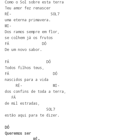
Como o Sol sobre esta terra 

Teu amor fez renascer 

RÉ-                  SOL7 

uma eterna primavera. 

MI- 

Dos ramos sempre em flor, 

se colhem já os frutos 

FÁ               DÓ 

De um novo sabor. 
FÁ                 DÓ        

Todos filhos teus,

FÁ                    DÓ 

nascidos para a vida 

     RÉ-              MI- 

dos confins de toda a terra, 

   FÁ 

de mil estradas, 

                   SOL7

estão aqui para te dizer. 
DÓ 

Queremos ser 

             RÉ- 
