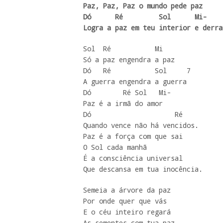
Paz, Paz, Paz o mundo pede paz

Dó      Ré         Sol      Mi-    
Logra a paz em teu interior e derra
Sol  Ré           Mi   

Só a paz engendra a paz

Dó   Ré           Sol     7

A guerra engendra a guerra

Dó        Ré Sol   Mi-

Paz é a irmã do amor

Dó                     Ré

Quando vence não há vencidos.

Paz é a força com que sai

O Sol cada manhã

É a consciência universal

Que descansa em tua inocência.
Semeia a árvore da paz

Por onde quer que vás

E o céu inteiro regará

As sementes com tua paz.
