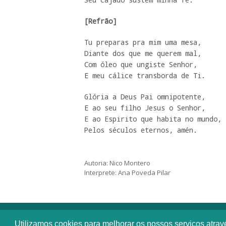
[Refrão]
Tu preparas pra mim uma mesa,

Diante dos que me querem mal,

Com óleo que ungiste Senhor,

E meu cálice transborda de Ti.
Glória a Deus Pai omnipotente,

E ao seu filho Jesus o Senhor,

E ao Espirito que habita no mundo,

Pelos séculos eternos, amén.
Autoria: Nico Montero
Interprete: Ana Poveda Pilar
Utilizamos cookies para melhorar os nossos serviços atra