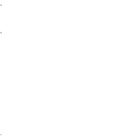





