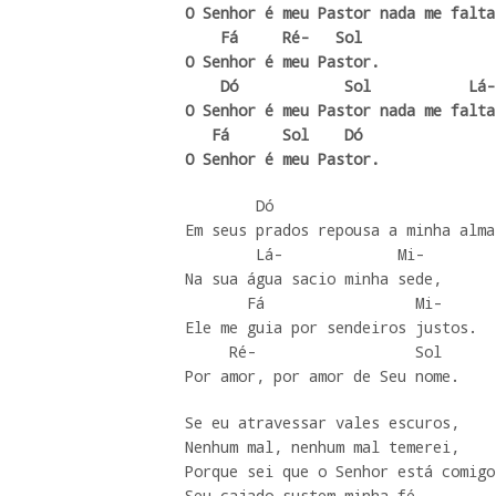
O Senhor é meu Pastor nada me falta,
    Fá     Ré-   Sol

O Senhor é meu Pastor.

    Dó            Sol           Lá-

O Senhor é meu Pastor nada me falta,
   Fá      Sol    Dó

O Senhor é meu Pastor.
        Dó

Em seus prados repousa a minha alma

        Lá-             Mi-

Na sua água sacio minha sede,

       Fá                 Mi-

Ele me guia por sendeiros justos.

     Ré-                  Sol

Por amor, por amor de Seu nome.
Se eu atravessar vales escuros,

Nenhum mal, nenhum mal temerei,

Porque sei que o Senhor está comigo,
Seu cajado sustem minha fé.