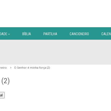
DADE
BÍBLIA
PARTILHA
CANCIONEIRO
CALEN
neiro
O Senhor é minha força (2)
 (2)
al