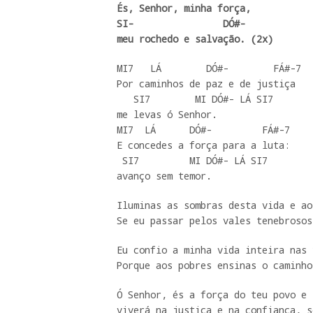
És, Senhor, minha força, 

SI-                DÓ#-

meu rochedo e salvação. (2x)
MI7   LÁ        DÓ#-        FÁ#-7

Por caminhos de paz e de justiça

   SI7        MI DÓ#- LÁ SI7

me levas ó Senhor.

MI7  LÁ      DÓ#-         FÁ#-7

E concedes a força para a luta:

 SI7         MI DÓ#- LÁ SI7

avanço sem temor.
Iluminas as sombras desta vida e ao
Se eu passar pelos vales tenebrosos
Eu confio a minha vida inteira nas 
Porque aos pobres ensinas o caminho
Ó Senhor, és a força do teu povo e 
viverá na justiça e na confiança, s