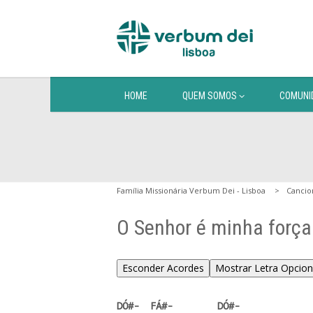
HOME
QUEM SOMOS
COMUNI
Família Missionária Verbum Dei - Lisboa
Cancio
O Senhor é minha força
Esconder Acordes
Mostrar Letra Opcion
DÓ#-  FÁ#-        DÓ#-  
