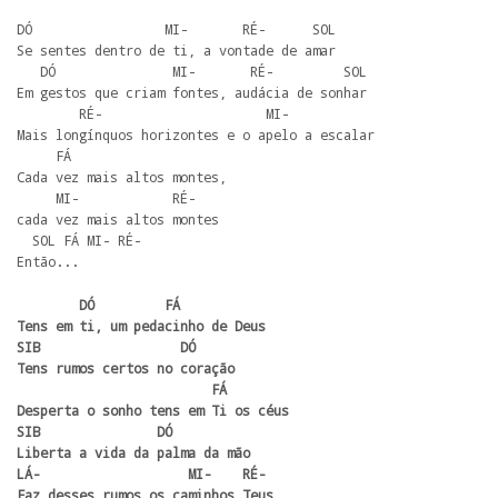
DÓ                 MI-       RÉ-      SOL

Se sentes dentro de ti, a vontade de amar

   DÓ               MI-       RÉ-         SOL

Em gestos que criam fontes, audácia de sonhar

        RÉ-                     MI-

Mais longínquos horizontes e o apelo a escalar

     FÁ

Cada vez mais altos montes,

     MI-            RÉ- 

cada vez mais altos montes

  SOL FÁ MI- RÉ-

Então...
        DÓ         FÁ

Tens em ti, um pedacinho de Deus

SIB                  DÓ

Tens rumos certos no coração

                         FÁ

Desperta o sonho tens em Ti os céus

SIB               DÓ

Liberta a vida da palma da mão

LÁ-                   MI-    RÉ-

Faz desses rumos os caminhos Teus
