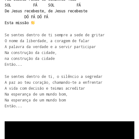
SOL          FÁ     SOL          FÁ

De Jesus recebeste, de Jesus recebeste

         DÓ FÁ DÓ FÁ

Esta missão 
Se sentes dentro de ti sempre a sede de gritar

O nome da liberdade, a coragem de falar

A palavra da verdade e a servir participar

Na construção da cidade,

na construção da cidade

Então...
Se sentes dentro de ti, o silêncio a segredar

A paz ao teu coração, chamando-te a enfrentar

A vida com decisão e teimas acreditar

Na esperança de um mundo bom,

Na esperança de um mundo bom 

Então...