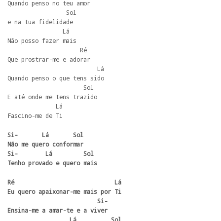
Quando penso no teu amor

                 Sol

e na tua fidelidade

                Lá

Não posso fazer mais

                     Ré

Que prostrar-me e adorar

                          Lá

Quando penso o que tens sido

                      Sol

E até onde me tens trazido

              Lá

Fascino-me de Ti
Si-       Lá       Sol

Não me quero conformar

Si-        Lá         Sol

Tenho provado e quero mais
Ré                             Lá 

Eu quero apaixonar-me mais por Ti

                          Si-    

Ensina-me a amar-te e a viver

                  Lá          Sol
