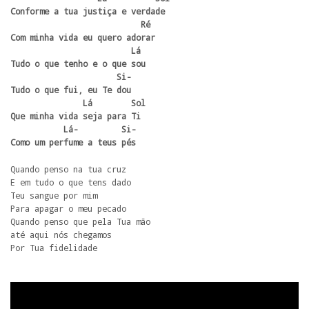
Conforme a tua justiça e verdade

                           Ré

Com minha vida eu quero adorar

                         Lá

Tudo o que tenho e o que sou

                      Si-

Tudo o que fui, eu Te dou

               Lá        Sol

Que minha vida seja para Ti

           Lá-         Si-

Como um perfume a teus pés
Quando penso na tua cruz

E em tudo o que tens dado

Teu sangue por mim

Para apagar o meu pecado

Quando penso que pela Tua mão

até aqui nós chegamos

Por Tua fidelidade