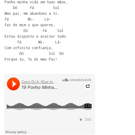
Ponho minha vida em tuas mãos,

    Dó      Fá         Sol

Meu pai, me abandono a ti.

Fá         Mi-     Lá-

Faz de mim o que queres,

         Dó       Fá     Sol

Estou disposto a aceitar tudo 

      Fá        Mi-     Lá-

Com infinita confiança,

       Dó            Sol  Dó

Porque tu, Tu és meu Pai!