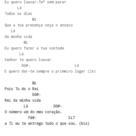
Eu quero louvar-Te* sem parar

      Lá

Todos os días

             Mi

Que a tua presença seja o anseio

   Lá

da minha vida

         Mi

Eu quero fazer a tua vontade

       Lá

Senhor te quero louvar

        Dó#-                     Lá

E quero dar-te sempre o primeiro lugar (2x)
             Mi

Pois Tu és o Rei

             Dó#-

Rei da minha vida

         Lá            Dó#-

O número um do meu coração.

           Fá#-               Si7

a Ti eu te entrego tudo o que sou. (bis)