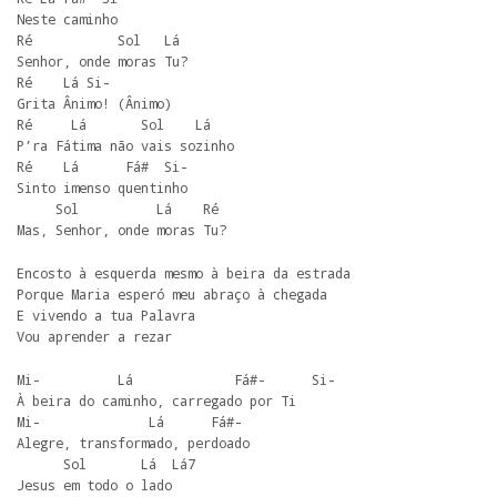
Neste caminho

Ré           Sol   Lá

Senhor, onde moras Tu?

Ré    Lá Si-

Grita Ânimo! (Ânimo)

Ré     Lá       Sol    Lá

P’ra Fátima não vais sozinho

Ré    Lá      Fá#  Si-

Sinto imenso quentinho

     Sol          Lá    Ré

Mas, Senhor, onde moras Tu?
Encosto à esquerda mesmo à beira da estrada

Porque Maria esperó meu abraço à chegada

E vivendo a tua Palavra

Vou aprender a rezar
Mi-          Lá             Fá#-      Si-

À beira do caminho, carregado por Ti

Mi-              Lá      Fá#-

Alegre, transformado, perdoado

      Sol       Lá  Lá7

Jesus em todo o lado