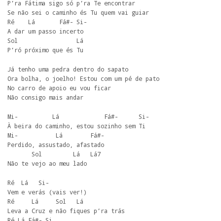
P’ra Fátima sigo só p’ra Te encontrar

Se não sei o caminho és Tu quem vai guiar

Ré    Lá       Fá#- Si-

A dar um passo incerto

Sol                 Lá

P’ró próximo que és Tu
Já tenho uma pedra dentro do sapato

Ora bolha, o joelho! Estou com um pé de pato

No carro de apoio eu vou ficar

Não consigo mais andar
Mi-          Lá             Fá#-      Si-

À beira do caminho, estou sozinho sem Ti

Mi-           Lá        Fá#-

Perdido, assustado, afastado

       Sol         Lá   Lá7

Não te vejo ao meu lado
Ré  Lá   Si-

Vem e verás (vais ver!)

Ré     Lá     Sol   Lá

Leva a Cruz e não fiques p’ra trás

Ré Lá Fá#- Si
