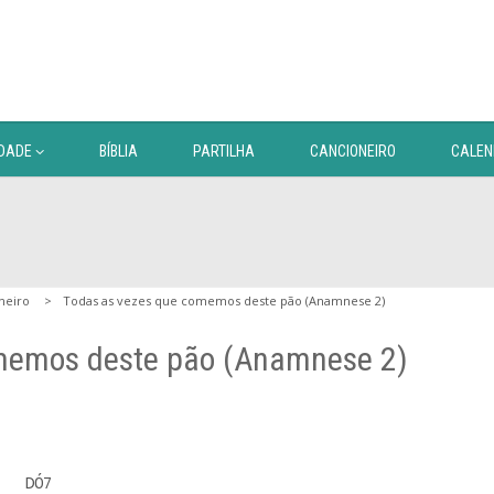
DADE
BÍBLIA
PARTILHA
CANCIONEIRO
CALEN
neiro
Todas as vezes que comemos deste pão (Anamnese 2)
memos deste pão (Anamnese 2)
   DÓ7
