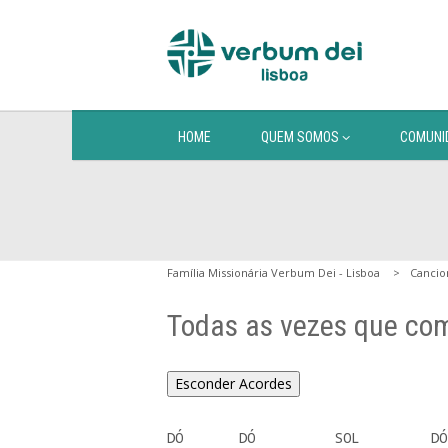
HOME
QUEM SOMOS
COMUNI
Família Missionária Verbum Dei - Lisboa
Cancio
Todas as vezes que co
Esconder Acordes
DÓ       DÓ          SOL         DÓ