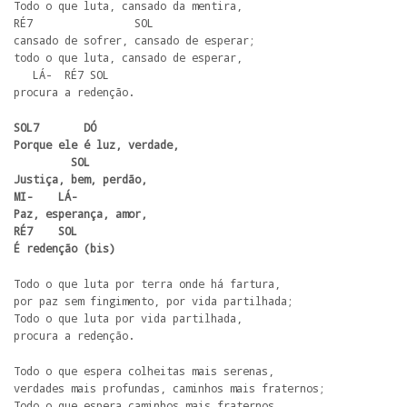
Todo o que luta, cansado da mentira,

RÉ7                SOL

cansado de sofrer, cansado de esperar;

todo o que luta, cansado de esperar,

   LÁ-  RÉ7 SOL

procura a redenção.
SOL7       DÓ

Porque ele é luz, verdade, 

         SOL

Justiça, bem, perdão,

MI-    LÁ-

Paz, esperança, amor, 

RÉ7    SOL

É redenção (bis)
Todo o que luta por terra onde há fartura,

por paz sem fingimento, por vida partilhada;

Todo o que luta por vida partilhada, 

procura a redenção.
Todo o que espera colheitas mais serenas,

verdades mais profundas, caminhos mais fraternos;

Todo o que espera caminhos mais fraternos, 
