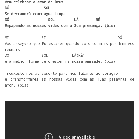
Vem celebrar o amor de Deus

DÓ                SOL

Se derramará como água limpa

DÓ                  SOL         LÁ        RÉ

Empapando as nossas vidas com a Sua presença. (bis)
MI               SI-                                DÓ

Vos asseguro que Eu estarei quando dois ou mais por Mim vos 
reunais

DÓ               SOL           LÁ(RÉ)

é a melhor forma de crescer na nossa amizade. (bis)
Trouxeste-nos ao deserto para nos falares ao coração

e transformares as nossas vidas com as Tuas palavras de 
amor. (bis)