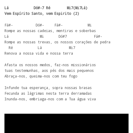
Lá            Dó#-7 Ré        Mi7(Mi7Lá)

Vem Espírito Santo, vem Espirito (2)
Fá#-           Dó#-     Fá#-            Mi

Rompe as nossas cadeias, mentiras e soberbas

Lá               Mi       Dó#7             Fá#-

Rompe as nossas trevas, os nossos corações de pedra

  Ré            Lá             Mi7

Renova a nossa vida e nossa terra
Afasta os nossos medos, faz-nos missionários

tuas testemunhas, aos pés dos mais pequenos

Abraça-nos, queima-nos com teu fogo
Infunde tua esperança, sopra nossas brasas

Fecunda as lágrimas nesta terra derramadas

Inunda-nos, embriaga-nos com a Tua água viva