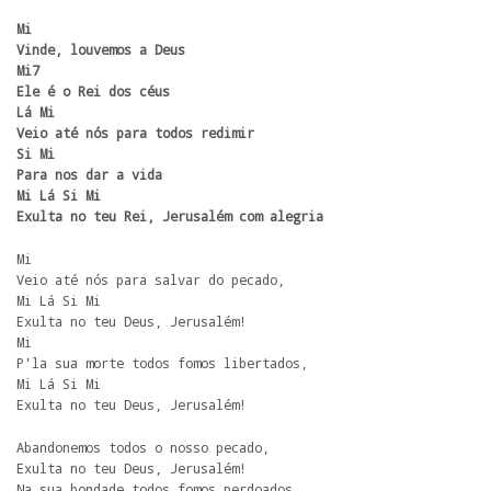
Mi

Vinde, louvemos a Deus

Mi7

Ele é o Rei dos céus

Lá Mi

Veio até nós para todos redimir

Si Mi

Para nos dar a vida 

Mi Lá Si Mi

Exulta no teu Rei, Jerusalém com alegria
Mi

Veio até nós para salvar do pecado,

Mi Lá Si Mi

Exulta no teu Deus, Jerusalém!

Mi

P'la sua morte todos fomos libertados,

Mi Lá Si Mi

Exulta no teu Deus, Jerusalém!
Abandonemos todos o nosso pecado,

Exulta no teu Deus, Jerusalém!

Na sua bondade todos fomos perdoados,
