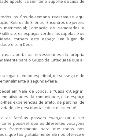
dade apostólica sem ter o suporte da casa de
todos os fins-de-semana realizam-se aqui
ação: Retiros de Silêncio; Encontros de jovens
ão matrimonial; Formação de Namorados e
O silêncio, os espaços verdes, as capelas e os
cidade, tornam este espaço um lugar de
idade e com Deus.
casa aberta às necessidades da própria
amente para o Grupo da Catequese que ali
seu lugar e tempo espiritual, de sossego e de
semanalmente à segunda-feira.
ecial em Vale de Lobos, a “Casa d’Alegria”.
 em atividades da comunidade, este espaço
-lhes experiências de afeto, de partilha, de
atividade, de descoberta e de crescimento!
e as famílias possam evangelizar e ser
torne possível, que as diferentes vocações
dem fraternalmente para que todos nos
eus, que tão gratuitamente Ele nos oferece e