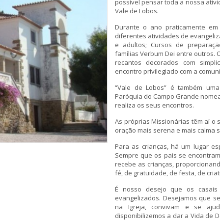
possível pensar toda a nossa ativi
Vale de Lobos.
Durante o ano praticamente em 
diferentes atividades de evangeliz
e adultos; Cursos de preparaç
famílias Verbum Dei entre outros. 
recantos decorados com simpli
encontro privilegiado com a comun
“Vale de Lobos” é também uma 
Paróquia do Campo Grande nomead
realiza os seus encontros.
As próprias Missionárias têm aí o 
oração mais serena e mais calma 
Para as crianças, há um lugar esp
Sempre que os pais se encontram
recebe as crianças, proporcionando
fé, de gratuidade, de festa, de cri
É nosso desejo que os casais 
evangelizados. Desejamos que se 
na Igreja, convivam e se aju
disponibilizemos a dar a Vida de D