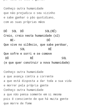
Conheço outra humanidade

que não prejudica o seu vizinho

e sabe ganhar o pão quotidiano,

com as suas próprias mãos
DÓ   SOL  DÓ             SOL(RÉ)

Creio, creio nesta humanidade (x2)

    MI-                   DÓ

Que vive no silêncio, que sabe perdoar,

          SOL              RÉ

Que sofre e sorri e se comove

 DÓ             RÉ                 SOL

(e que quer construir a nova humanidade)
Conheço outra humanidade

a que avança contra a corrente

a que está disposta a dar toda a sua vida

e morrer pela própria gente

Conheço outra humanidade

a que não pensa somente em si mesma

pois é consciente de que há muita gente

que morre de fome