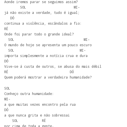
Aonde iremos parar se seguimos assim?

        SOL                        MI-

já não existe a verdade, tudo é igual;

   DÓ

continua a violência, escândalos a fio:

RÉ

Onde foi parar todo o grande ideal?

  SOL                                   MI-

O mundo de hoje se apresenta um pouco escuro

  SOL                                 MI-

importa simplesmente a notícia crua e dura

DÓ

Vive-se á custa de outros, se abusa do mais débil

RÉ                               DÓ

Quem poderá mostrar a verdadeira humanidade?
SOL

Conheço outra humanidade:

MI-

a que muitas vezes encontro pela rua

DÓ

a que nunca grita e não sobressai

    SOL            RÉ 

por cima de toda a gente.