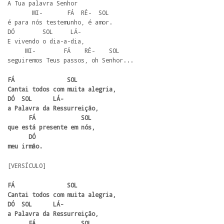
A Tua palavra Senhor

       MI-       FÁ  RÉ-  SOL 

é para nós testemunho, é amor.

DÓ        SOL     LÁ-

E vivendo o dia-a-dia, 

     MI-        FÁ    RÉ-    SOL

seguiremos Teus passos, oh Senhor...
FÁ               SOL

Cantai todos com muita alegria, 

DÓ  SOL      LÁ-

a Palavra da Ressurreição,

      FÁ             SOL

que está presente em nós,

      DÓ 

meu irmão.
[VERSÍCULO]
FÁ               SOL

Cantai todos com muita alegria, 

DÓ  SOL      LÁ-

a Palavra da Ressurreição,

      FÁ             SOL
