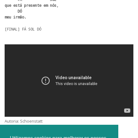
que está presente em nós,

      DÓ 

meu irmão.
[FINAL]
 FÁ SOL DÓ
Autoria: Schoenstatt
Intérprete: Corus