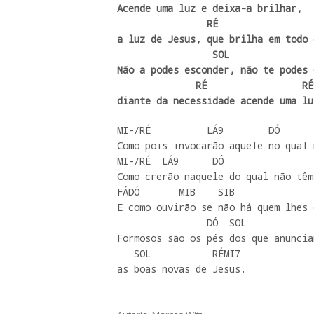
Acende uma luz e deixa-a brilhar,

                RÉ

a luz de Jesus, que brilha em todo 
                 SOL                 LÁ-

Não a podes esconder, não te podes 
              RÉ                 RÉ9          SOL

diante da necessidade acende uma lu
MI-/RÉ          LÁ9        DÓ      
Como pois invocarão aquele no qual 
MI-/RÉ  LÁ9      DÓ                
Como crerão naquele do qual não têm
FÁDÓ       MIB    SIB              F
E como ouvirão se não há quem lhes 
                DÓ  SOL                RÉ

Formosos são os pés dos que anuncia
   SOL           RÉMI7 

as boas novas de Jesus.