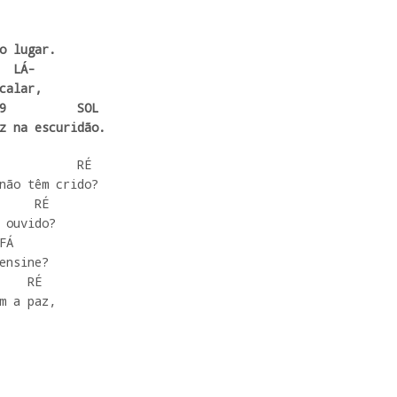
o lugar.

calar,

z na escuridão.
           RÉ

não têm crido?

     RÉ

 ouvido?

Á

ensine?

m a paz,
