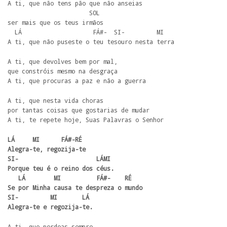
A ti, que não tens pão que não anseias

                       SOL

ser mais que os teus irmãos

  LÁ                    FÁ#-  SI-         MI

A ti, que não puseste o teu tesouro nesta terra
A ti, que devolves bem por mal,

que constróis mesmo na desgraça

A ti, que procuras a paz e não a guerra
A ti, que nesta vida choras

por tantas coisas que gostarias de mudar

A ti, te repete hoje, Suas Palavras o Senhor
LÁ     MI      FÁ#-RÉ

Alegra-te, regozija-te

SI-                      LÁMI

Porque teu é o reino dos céus.

   LÁ        MI          FÁ#-    RÉ

Se por Minha causa te despreza o mundo

SI-         MI       LÁ

Alegra-te e regozija-te.
A ti, que perdoas sempre 
