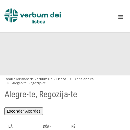
Família Missionária Verbum Dei - Lisboa
Cancioneiro
Alegre-te, Regozija-te
Alegre-te, Regozija-te
Esconder Acordes
  LÁ               DÓ#-          RÉ
