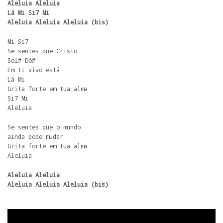
Aleluia Aleluia

Lá Mi Si7 Mi

Aleluia Aleluia Aleluia (bis)
Mi Si7

Se sentes que Cristo

Sol# Dó#-

Em ti vivo está

Lá Mi

Grita forte em tua alma

Si7 Mi

Aleluia
Se sentes que o mundo

ainda pode mudar

Grita forte em tua alma

Aleluia
Aleluia Aleluia

Aleluia Aleluia Aleluia (bis)