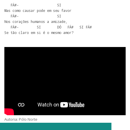
   FÁ#-                   SI

Mas como causar pode em seu favor

   FÁ#-                   SI

Nos corações humanos a amizade,

   FÁ#-         SI        DÓ   FÁ#   SI FÁ#

Se tão claro em si é o mesmo amor?
Autoria: Pólo Norte
Intérprete: MJCPortomar