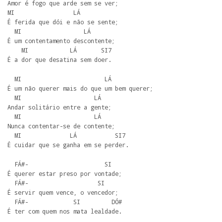
Amor é fogo que arde sem se ver;

MI                 LÁ

É ferida que dói e não se sente;

  MI                  LÁ

É um contentamento descontente;

    MI            LÁ       SI7

É a dor que desatina sem doer.
  MI                        LÁ

É um não querer mais do que um bem querer;

  MI                     LÁ

Andar solitário entre a gente;

  MI                     LÁ

Nunca contentar-se de contente;

  MI              LÁ           SI7

É cuidar que se ganha em se perder.
  FÁ#-                      SI

É querer estar preso por vontade;

  FÁ#-                    SI

É servir quem vence, o vencedor;

  FÁ#-             SI         DÓ#

É ter com quem nos mata lealdade.