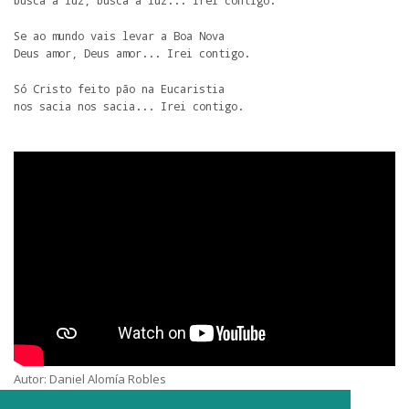
busca a luz, busca a luz... Irei contigo. 
Se ao mundo vais levar a Boa Nova 

Deus amor, Deus amor... Irei contigo.
Só Cristo feito pão na Eucaristia

nos sacia nos sacia... Irei contigo.
Autor: Daniel Alomía Robles
Intérprete: Grupo São Jorge