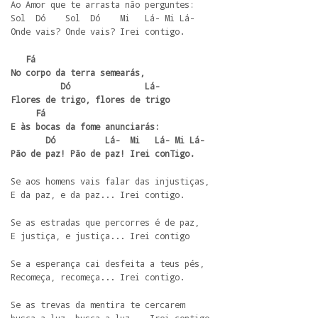
Ao Amor que te arrasta não perguntes:

Sol  Dó    Sol  Dó    Mi   Lá- Mi Lá-

Onde vais? Onde vais? Irei contigo.
   Fá

No corpo da terra semearás,

          Dó               Lá-

Flores de trigo, flores de trigo

     Fá

E às bocas da fome anunciarás:

       Dó          Lá-  Mi   Lá- Mi Lá-

Pão de paz! Pão de paz! Irei conTigo.
Se aos homens vais falar das injustiças, 

E da paz, e da paz... Irei contigo.
Se as estradas que percorres é de paz,

E justiça, e justiça... Irei contigo 
Se a esperança cai desfeita a teus pés,

Recomeça, recomeça... Irei contigo.
Se as trevas da mentira te cercarem
