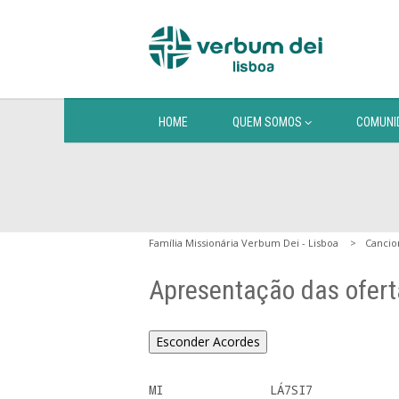
HOME
QUEM SOMOS
COMUNI
Família Missionária Verbum Dei - Lisboa
Cancio
Apresentação das ofert
Esconder Acordes
MI               LÁ7SI7  
