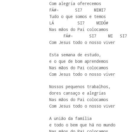
Com alegria oferecemos

FÁ#-       SI7     MIMI7 

Tudo o que somos e temos 

LÁ          SI7     MIDÓ#

Nas mãos do Pai colocamos

      FÁ#-       SI7     MI   SI7

Com Jesus todo o nosso viver
Esta semana de estudo,

e o que de bom aprendemos

Nas mãos do Pai colocamos

Com Jesus todo o nosso viver
Nossos pequenos trabalhos, 

dores cansaço e alegrias

Nas mãos do Pai colocamos

Com Jesus todo o nosso viver
A união da família 

e todo o bem que há no mundo

Nas mãos do Pai colocamos
