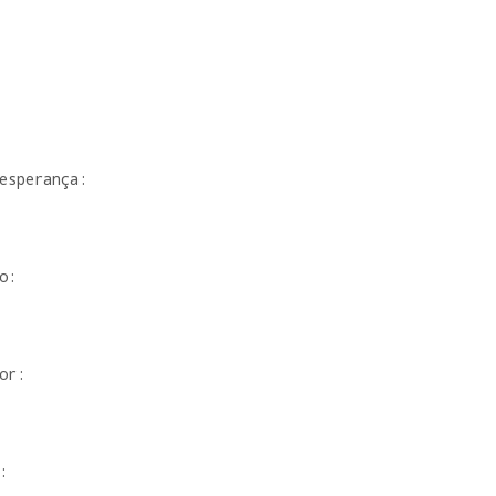
esperança:

:

r:


