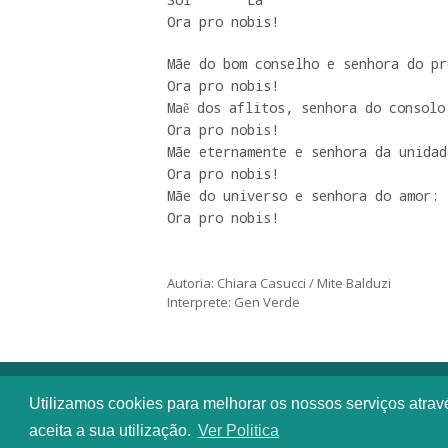
Ora pro nobis!
Mãe do bom conselho e senhora do pr
Ora pro nobis!

Maẽ dos aflitos, senhora do consolo:
Ora pro nobis!

Mãe eternamente e senhora da unidade
Ora pro nobis!

Mãe do universo e senhora do amor:

Ora pro nobis!
Autoria: Chiara Casucci / Mite Balduzi
Interprete: Gen Verde
Utilizamos cookies para melhorar os nossos serviços atra
aceita a sua utilização.
Ver Politica