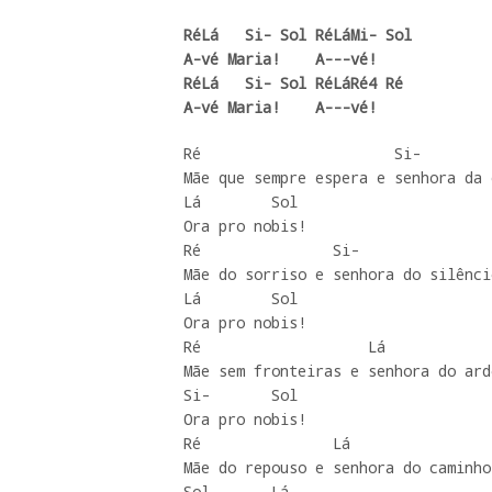
RéLá   Si- Sol RéLáMi- Sol   

A-vé Maria!    A---vé!

RéLá   Si- Sol RéLáRé4 Ré   

A-vé Maria!    A---vé!
Ré                      Si-

Mãe que sempre espera e senhora da 
Lá        Sol

Ora pro nobis!

Ré               Si-    

Mãe do sorriso e senhora do silêncio
Lá        Sol

Ora pro nobis!

Ré                   Lá

Mãe sem fronteiras e senhora do ardo
Si-       Sol

Ora pro nobis!

Ré               Lá

Mãe do repouso e senhora do caminho:
Sol       Lá
