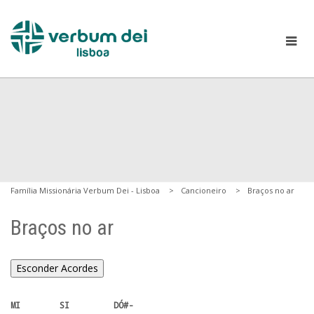
Família Missionária Verbum Dei - Lisboa
Cancioneiro
Braços no ar
Braços no ar
Esconder Acordes
MI        SI         DÓ#- 
