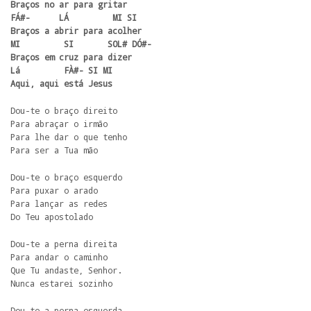
Braços no ar para gritar 

FÁ#-      LÁ         MI SI 

Braços a abrir para acolher 

MI         SI       SOL# DÓ#- 

Braços em cruz para dizer 

Lá         FÀ#- SI MI 

Aqui, aqui está Jesus
Dou-te o braço direito 

Para abraçar o irmão 

Para lhe dar o que tenho 

Para ser a Tua mão 
Dou-te o braço esquerdo 

Para puxar o arado 

Para lançar as redes 

Do Teu apostolado 
Dou-te a perna direita 

Para andar o caminho 

Que Tu andaste, Senhor. 

Nunca estarei sozinho 
Dou-te a perna esquerda 
