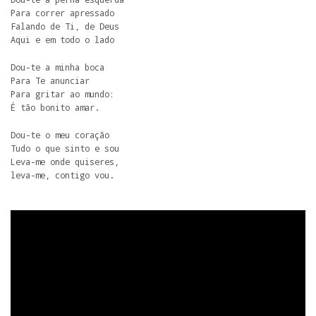
Para correr apressado 

Falando de Ti, de Deus 

Aqui e em todo o lado 
Dou-te a minha boca 

Para Te anunciar 

Para gritar ao mundo: 

É tão bonito amar. 
Dou-te o meu coração 

Tudo o que sinto e sou 

Leva-me onde quiseres,

leva-me, contigo vou.