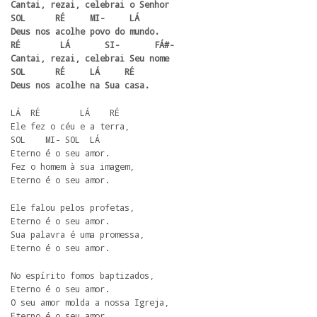
Cantai, rezai, celebrai o Senhor

SOL      RÉ     MI-     LÁ

Deus nos acolhe povo do mundo.

RÉ        LÁ       SI-       FÁ#-

Cantai, rezai, celebrai Seu nome

SOL      RÉ     LÁ     RÉ

Deus nos acolhe na Sua casa.
LÁ  RÉ        LÁ    RÉ

Ele fez o céu e a terra, 

SOL    MI- SOL  LÁ

Eterno é o seu amor.

Fez o homem à sua imagem, 

Eterno é o seu amor.
Ele falou pelos profetas,

Eterno é o seu amor.

Sua palavra é uma promessa, 

Eterno é o seu amor.
No espírito fomos baptizados,

Eterno é o seu amor.

O seu amor molda a nossa Igreja,

Eterno é o seu amor.