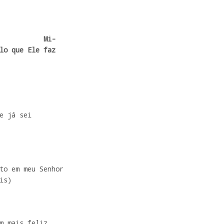
lo que Ele faz

e já sei 

to em meu Senhor

is)
m mais feliz,
