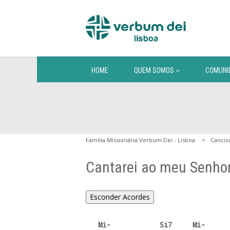
HOME
QUEM SOMOS
COMUNI
Família Missionária Verbum Dei - Lisboa
Cancio
Cantarei ao meu Senho
Esconder Acordes
   Mi-            Si7     Mi-
