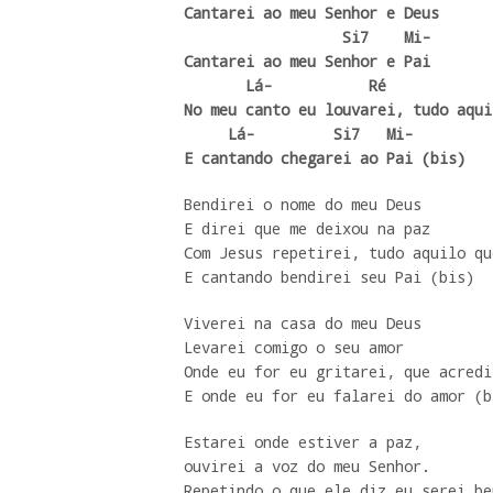
Cantarei ao meu Senhor e Deus

                  Si7    Mi-

Cantarei ao meu Senhor e Pai 

       Lá-           Ré                       Mi-

No meu canto eu louvarei, tudo aqui
     Lá-         Si7   Mi-

E cantando chegarei ao Pai (bis) 
Bendirei o nome do meu Deus 

E direi que me deixou na paz 

Com Jesus repetirei, tudo aquilo qu
E cantando bendirei seu Pai (bis) 
Viverei na casa do meu Deus 

Levarei comigo o seu amor 

Onde eu for eu gritarei, que acredi
E onde eu for eu falarei do amor (b
Estarei onde estiver a paz, 

ouvirei a voz do meu Senhor.

Repetindo o que ele diz eu serei be