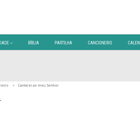
DADE
BÍBLIA
PARTILHA
CANCIONEIRO
CALEN
neiro
Cantarei ao meu Senhor
r