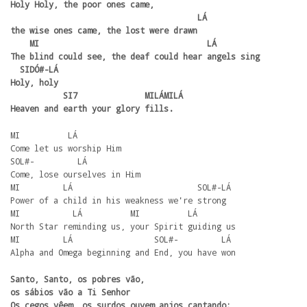
Holy Holy, the poor ones came, 

                                       LÁ

the wise ones came, the lost were drawn

    MI                                   LÁ

The blind could see, the deaf could hear angels sing

  SIDÓ#-LÁ

Holy, holy

           SI7              MILÁMILÁ

Heaven and earth your glory fills.
MI          LÁ

Come let us worship Him

SOL#-         LÁ

Come, lose ourselves in Him

MI         LÁ                          SOL#-LÁ

Power of a child in his weakness we're strong

MI           LÁ          MI          LÁ

North Star reminding us, your Spirit guiding us

MI         LÁ                 SOL#-         LÁ

Alpha and Omega beginning and End, you have won
Santo, Santo, os pobres vão, 

os sábios vão a Ti Senhor

Os cegos vêem, os surdos ouvem anjos cantando:
