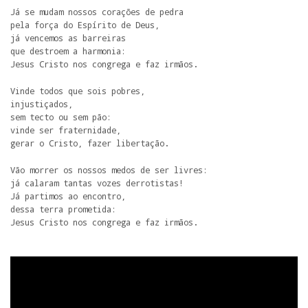
Já se mudam nossos corações de pedra 

pela força do Espírito de Deus,

já vencemos as barreiras

que destroem a harmonia:

Jesus Cristo nos congrega e faz irmãos.
Vinde todos que sois pobres,

injustiçados, 

sem tecto ou sem pão:

vinde ser fraternidade, 

gerar o Cristo, fazer libertação.
Vão morrer os nossos medos de ser livres:

já calaram tantas vozes derrotistas! 

Já partimos ao encontro,

dessa terra prometida:

Jesus Cristo nos congrega e faz irmãos.