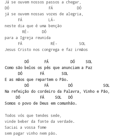
Já se ouvem nossos passos a chegar, 

DÓ                  FÁ           DÓ 

já se ouvem nossas vozes de alegria,

      FÁ            LÁ- 

neste dia que é uma benção

        RÉ-      DÓ 

para a Igreja reunida

      FÁ             RÉ-          SOL 

Jesus Cristo nos congrega e faz irmãos
         DÓ       FÁ          DÓ     SOL 

Como são belos os pés que anunciam a Paz

      DÓ        FÁ        SOL 

E as mãos que repartem o Pão.

         DÓ       FÁ         DÓ              SOL 

Na refeição do cordeiro da Palavra, Vinho e Pão,

     DÓ         FÁ     SOL   DÓ 

Somos o povo de Deus em comunhão.
Todos vós que tendes sede,

vinde beber da fonte da verdade.

Saciai a vossa fome

sem pagar vinho nem pão.