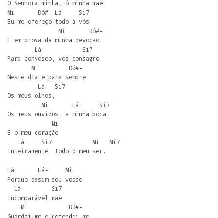
Ó Senhora minha, ó minha mãe

Mi       Dó#- Lá     Si7

Eu me ofereço todo a vós

               Mi       Dó#-

E em prova da minha devoção

        Lá            Si7

Para convosco, vos consagro

       Mi         Dó#-

Neste dia e para sempre

         Lá   Si7

Os meus olhos,

          Mi       Lá      Si7

Os meus ouvidos, a minha boca

             Mi

E o meu coração

   Lá     Si7            Mi   Mi7

Inteiramente, todo o meu ser.
Lá       Lá-     Mi

Porque assim sou vosso

  Lá         Si7

Incomparável mãe

    Mi            Dó#-

Guardai-me e defendei-me
