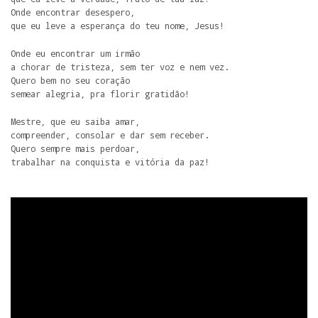
Onde encontrar desespero,

que eu leve a esperança do teu nome, Jesus!
Onde eu encontrar um irmão

a chorar de tristeza, sem ter voz e nem vez.

Quero bem no seu coração

semear alegria, pra florir gratidão!
Mestre, que eu saiba amar,

compreender, consolar e dar sem receber.

Quero sempre mais perdoar,

trabalhar na conquista e vitória da paz!