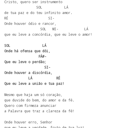
Cristo, quero ser instrumento

                SOL           LÁ

de tua paz e do teu infinito amor.

RÉ                    SI-

Onde houver ódio e rancor,

                  SOL   MI-             LÁ

que eu leve a concórdia, que eu leve o amor!
SOL                LÁ

Onde há ofensa que dói,

                 FÁ#-

Que eu leve o perdão;

                    SI-

Onde houver a discórdia,

            LÁ            RÉ

Que eu leve a união e tua paz!
Mesmo que haja um só coração,

que duvide do bem, do amor e da fé.

Quero com firmeza anunciar

a Palavra que traz a clareza da fé!
Onde houver erro, Senhor

que eu leve a verdade, fruto de tua luz!
