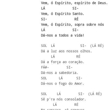
Vem, ó Espírito, espírito de Deus.

LÁ              SI-

Vem, ó Espírito Santo.

SI-              RÉ

Vem, ó Espírito, sopra sobre nós

LÁ              SI-

Dá-nos a todos a vida!
SOL  LÁ             SI-  (LÁ RÉ)

Dá a luz aos nossos olhos.

     LÁ           RÉ   

Dá a força ao coração.

FÁ#-         SI-

Dá-nos a sabedoria.

SOL      LÁ       SI-

Dá-nos o fogo do Amor.
SOL     LÁ         SI-  (LÁ RÉ)

Sê p’ra nós consolador.

      LÁ         RÉ 

No cansaço, sê repouso.
