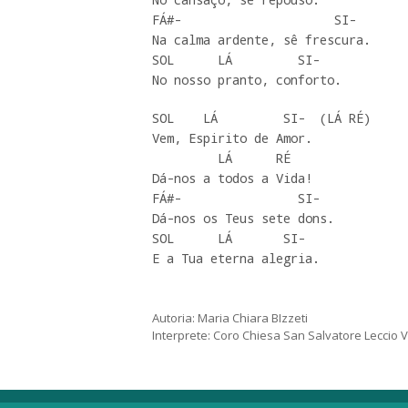
FÁ#-                     SI-

Na calma ardente, sê frescura.

SOL      LÁ         SI-

No nosso pranto, conforto.
SOL    LÁ         SI-  (LÁ RÉ)

Vem, Espirito de Amor.

         LÁ      RÉ 

Dá-nos a todos a Vida!

FÁ#-                SI-

Dá-nos os Teus sete dons.

SOL      LÁ       SI-

E a Tua eterna alegria.
Autoria: Maria Chiara BIzzeti
Interprete: Coro Chiesa San Salvatore Leccio 